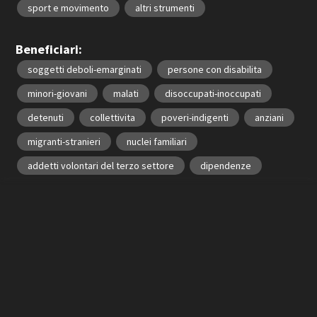
sport e movimento
altri strumenti
Beneficiari:
soggetti deboli-emarginati
persone con disabilita
minori-giovani
malati
disoccupati-inoccupati
detenuti
collettivita
poveri-indigenti
anziani
migranti-stranieri
nuclei familiari
addetti volontari del terzo settore
dipendenze