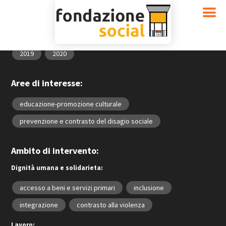
[travelers-map height=100vh minzoom=0 maxzoom=18]
Anno:
2013
2014
2015
2016
2017
2018
2019
2020
Aree di interesse:
educazione-promozione culturale
prevenzione e contrasto del disagio sociale
Ambito di intervento:
Dignità umana e solidarieta:
accesso a beni e servizi primari
inclusione
integrazione
contrasto alla violenza
Lavoro: