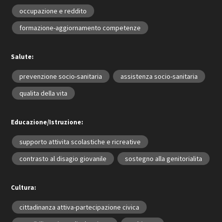
occupazione e reddito
formazione-aggiornamento competenze
Salute:
prevenzione socio-sanitaria
assistenza socio-sanitaria
qualita della vita
Educazione/Istruzione:
supporto attivita scolastiche e ricreative
contrasto al disagio giovanile
sostegno alla genitorialita
Cultura:
cittadinanza attiva-partecipazione civica