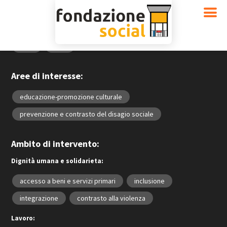
[travelers-map height=100vh minzoom=0 maxzoom=18]
Anno:
2013
2014
2015
2016
2017
2018
2019
2020
Aree di interesse:
educazione-promozione culturale
prevenzione e contrasto del disagio sociale
Ambito di intervento:
Dignità umana e solidarieta:
accesso a beni e servizi primari
inclusione
integrazione
contrasto alla violenza
Lavoro: