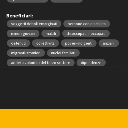
Beneficiari:
soggetti deboli-emarginati
persone con disabilita
minori-giovani
malati
disoccupati-inoccupati
detenuti
collettivita
poveri-indigenti
anziani
migranti-stranieri
nuclei familiari
addetti volontari del terzo settore
dipendenze