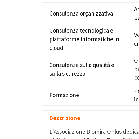
A
Consulenza organizzativa
pe
Consulenza tecnologica e
V
piattaforme informatiche in
c
cloud
Or
Consulenze sulla qualità e
pr
sulla sicurezza
E
P
Formazione
in
Descrizione
L’Associazione Diomira Onlus dedica 