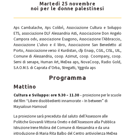
Martedì 25 novembre
noi per le donne palestinesi
Aps Cambalache, Aps Colibrì, Associazione Cultura e Sviluppo
ETS, associazione DLF Alessandria Asti, Associazione Don Angelo
Campora odv, associazione Esagono, Associazione l’Abbraccio,
Associazione L’ulivo e il libro, Associazione San Benedetto al
Porto, Associazione verso il Kurdistan, cfp Enaip, CGIL, CISL, UIL,
Comune di Alessandria, coop. Azimut, coop. Coompany, coop.
Semi di senape, Human Art, MeDea aps, NovaCoop, Radio Gold,
S.A.O.M.S. di Caprata d’Orba, Stregatti, Yggrda aps
Programma
Mattino
Cultura e Sviluppo: ore 9.30 – 11.30
– proiezione per le scuole
del film “Libere disobbedienti innamorate – In between” di
Maysaloun Hamoud
La proiezione sarà preceduta dal saluto dell’Assessore alle
Politiche Giovanili Vittoria Oneto e dell’Assessore alla Pubblica
Istruzione Irene Molina del Comune di Alessandria e da una
introduzione di Maria Rita Balbo del Centro antiviolenza MeDea