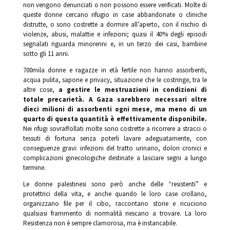
non vengono denunciati o non possono essere verificati. Molte di
queste donne cercano rifugio in case abbandonate o cliniche
distrutte, o sono costrette a dormire all’aperto, con il rischio di
violenze, abusi, malattie e infezioni; quasi il 40% degli episodi
segnalati riguarda minorenni e, in un terzo dei casi, bambine
sotto gli 11 anni.
700mila donne e ragazze in età fertile non hanno assorbenti,
acqua pulita, sapone e privacy, situazione che le costringe, tra le
altre cose,
a gestire le mestruazioni in condizioni di
totale precarietà. A Gaza sarebbero necessari oltre
dieci milioni di assorbenti ogni mese, ma meno di un
quarto di questa quantità è effettivamente disponibile.
Nei rifugi sovraffollati molte sono costrette a ricorrere a stracci o
tessuti di fortuna senza poterli lavare adeguatamente, con
conseguenze gravi: infezioni del tratto urinario, dolori cronici e
complicazioni ginecologiche destinate a lasciare segni a lungo
termine.
Le donne palestinesi sono però anche delle “resistenti” e
protettrici della vita, e anche quando le loro case crollano,
organizzano file per il cibo, raccontano storie e ricuciono
qualsiasi frammento di normalità riescano a trovare. La loro
Resistenza non è sempre clamorosa, ma è instancabile.