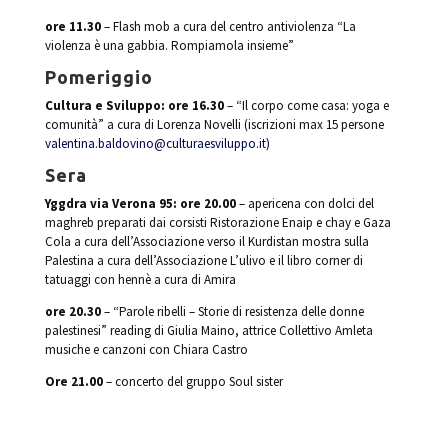
ore 11.30
– Flash mob a cura del centro antiviolenza “La
violenza è una gabbia. Rompiamola insieme”
Pomeriggio
Cultura e Sviluppo: ore 16.30
– “Il corpo come casa: yoga e
comunità” a cura di Lorenza Novelli (iscrizioni max 15 persone
valentina.baldovino@culturaesviluppo.it)
Sera
Yggdra via Verona 95: ore 20.00
– apericena con dolci del
maghreb preparati dai corsisti Ristorazione Enaip e chay e Gaza
Cola a cura dell’Associazione verso il Kurdistan mostra sulla
Palestina a cura dell’Associazione L’ulivo e il libro corner di
tatuaggi con hennè a cura di Amira
ore 20.30
– “Parole ribelli – Storie di resistenza delle donne
palestinesi” reading di Giulia Maino, attrice Collettivo Amleta
musiche e canzoni con Chiara Castro
Ore 21.00
– concerto del gruppo Soul sister