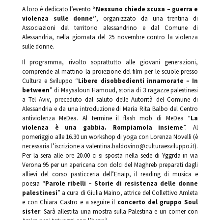
A loro è dedicato l’evento
“Nessuno chiede scusa – guerra e
violenza sulle donne”
, organizzato da una trentina di
Associazioni del territorio alessandrino e dal Comune di
Alessandria, nella giornata del 25 novembre contro la violenza
sulle donne.
Il programma, rivolto soprattutto alle giovani generazioni,
comprende al mattino la proiezione del film per le scuole presso
Cultura e Sviluppo “
Libere disobbedienti innamorate – In
between
” di Maysaloun Hamoud, storia di 3 ragazze palestinesi
a Tel Aviv, preceduto dal saluto delle Autorità del Comune di
Alessandria e da una introduzione di Maria Rita Balbo del Centro
antiviolenza MeDea. Al termine il flash mob di MeDea “
La
violenza è una gabbia. Rompiamola insieme
”. Al
pomeriggio alle 16.30 un workshop di yoga con Lorenza Novelli (è
necessaria l’iscrizione a valentina.baldovino@culturaesviluppo.it).
Per la sera alle ore 20.00 ci si sposta nella sede di Yggrda in via
Verona 95 per un apericena con dolci del Maghreb preparati dagli
allievi del corso pasticceria dell’Enaip, il reading di musica e
poesia “
Parole ribelli – Storie di resistenza delle donne
palestinesi
” a cura di Giulia Maino, attrice del Collettivo Amleta
e con Chiara Castro e a seguire il
concerto del gruppo Soul
sister
. Sarà allestita una mostra sulla Palestina e un corner con