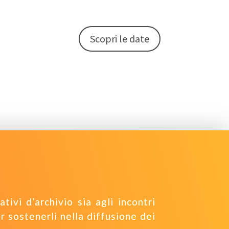
Scopri le date
ivi d’archivio sia agli incontri
r sostenerli nella diffusione dei