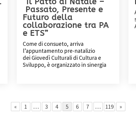
l
“Il Patto di Natale –
Passato, Presente e
Futuro della
collaborazione tra PA
e ETS”
Come di consueto, arriva
l’appuntamento pre-natalizio
dei Giovedì Culturali di Cultura e
Sviluppo, è organizzato in sinergia
«
1
…
3
4
5
6
7
…
119
»