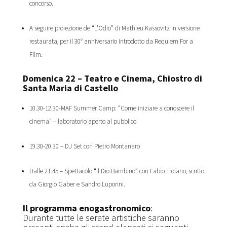
concorso.
A seguire proiezione de “L’Odio” di Mathieu Kassovitz in versione
restaurata, per il 30° anniversario introdotto da Requiem For a
Film.
Domenica 22 – Teatro e Cinema, Chiostro di
Santa Maria di
Castello
10.30-12.30-MAF Summer Camp: “Come iniziare a conoscere il
cinema” – laboratorio aperto al pubblico
19.30-20.30 – DJ Set con Pietro Montanaro
Dalle 21.45 – Spettacolo “Il Dio Bambino” con Fabio Troiano, scritto
da Giorgio Gaber e Sandro Luporini.
Il programma enogastronomico
:
Durante tutte le serate artistiche saranno