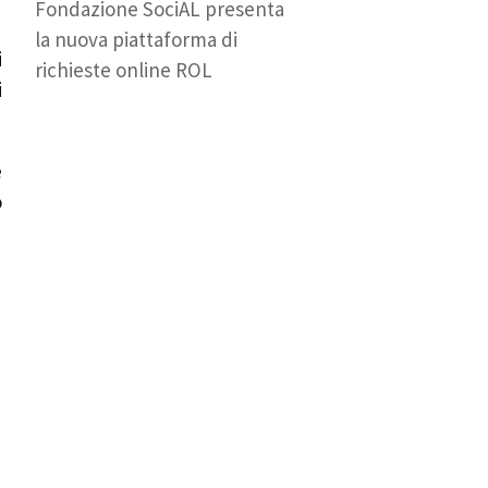
Fondazione SociAL presenta
la nuova piattaforma di
i
richieste online ROL
i
e
o