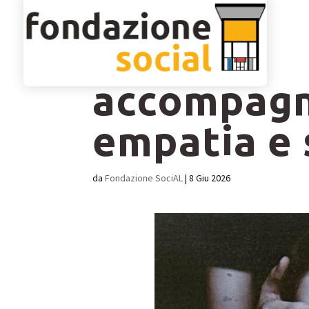
Oltre lo sg
accompagn
empatia e 
da
Fondazione SociAL
|
8 Giu 2026