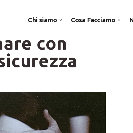
uardo: l’arte di
Chi siamo
Cosa Facciamo
N
are con
sicurezza