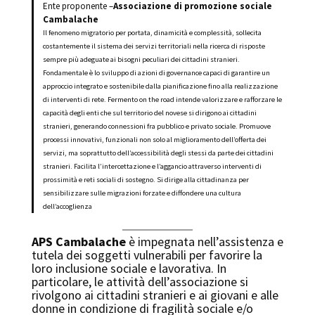
Ente proponente –
Associazione di promozione sociale
Cambalache
Il fenomeno migratorio per portata, dinamicità e complessità, sollecita
costantemente il sistema dei servizi territoriali nella ricerca di risposte
sempre più adeguate ai bisogni peculiari dei cittadini stranieri.
Fondamentale è lo sviluppo di azioni di governance capaci di garantire un
approccio integrato e sostenibile dalla pianificazione fino alla realizzazione
di interventi di rete. Fermento on the road intende valorizzare e rafforzare le
capacità degli enti che sul territorio del novese si dirigono ai cittadini
stranieri, generando connessioni fra pubblico e privato sociale. Promuove
processi innovativi, funzionali non solo al miglioramento dell’offerta dei
servizi, ma soprattutto dell’accessibilità degli stessi da parte dei cittadini
stranieri. Facilita l’intercettazione e l’aggancio attraverso interventi di
prossimità e reti sociali di sostegno. Si dirige alla cittadinanza per
sensibilizzare sulle migrazioni forzate e diffondere una cultura
dell’accoglienza
APS Cambalache
è impegnata nell’assistenza e
tutela dei soggetti vulnerabili per favorire la
loro inclusione sociale e lavorativa. In
particolare, le attività dell’associazione si
rivolgono ai cittadini stranieri e ai giovani e alle
donne in condizione di fragilità sociale e/o