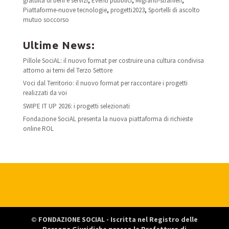
gratuita di beni e servizi
,
Eventi pubblici
,
Migranti-stranieri
,
Piattaforme-nuove tecnologie
,
progetti2023
,
Sportelli di ascolto
mutuo soccorso
Ultime News:
Pillole SociAL: il nuovo format per costruire una cultura condivisa
attorno ai temi del Terzo Settore
Voci dal Territorio: il nuovo format per raccontare i progetti
realizzati da voi
SWIPE IT UP 2026: i progetti selezionati
Fondazione SociAL presenta la nuova piattaforma di richieste
online ROL
© FONDAZIONE SOCIAL - Iscritta nel Registro delle