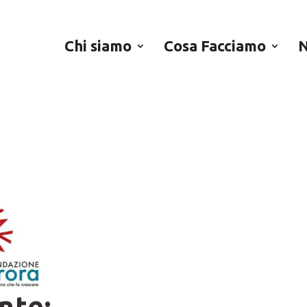
re Acqui
Chi siamo
Cosa Facciamo
N
nte: