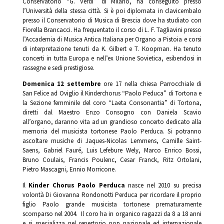
Conservatorio “G. Verdi” di Milano, ha conseguito presso
l’Università della stessa città. Si è poi diplomata in clavicembalo
presso il Conservatorio di Musica di Brescia dove ha studiato con
Fiorella Brancacci. Ha frequentato il corso di L. F. Tagliavini presso
l’Accademia di Musica Antica Italiana per Organo a Pistoia e corsi
di interpretazione tenuti da K. Gilbert e T. Koopman. Ha tenuto
concerti in tutta Europa e nell’ex Unione Sovietica, esibendosi in
rassegne e sedi prestigiose.
Domenica 12 settembre
ore 17 nella chiesa Parrocchiale di
San Felice ad Oviglio il Kinderchorus “Paolo Peduca” di Tortona e
la Sezione femminile del coro “Laeta Consonantia” di Tortona,
diretti dal Maestro Enzo Consogno con Daniela Scavio
all’organo, daranno vita ad un grandioso concerto dedicato alla
memoria del musicista tortonese Paolo Perduca. Si potranno
ascoltare musiche di Jaques-Nicolas Lemmens, Camille Saint-
Saens, Gabriel Fauré, Luis Lefebure Wely, Marco Enrico Bossi,
Bruno Coulais, Francis Poulenc, Cesar Franck, Ritz Ortolani,
Pietro Mascagni, Ennio Morricone.
Il
Kinder Chorus Paolo Perduca
nasce nel 2010 su precisa
volontà Di Giovanna Rondonotti Perduca per ricordare il proprio
figlio Paolo grande musicista tortonese prematuramente
scomparso nel 2004. Il coro ha in organico ragazzi da 8 a 18 anni
e si specializza nel repertorio pop nazionale ed internazionale