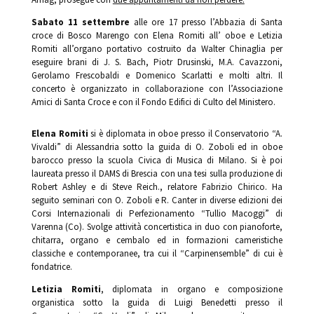
Sabato 11 settembre
alle ore 17 presso l’Abbazia di Santa
croce di Bosco Marengo con Elena Romiti all’ oboe e Letizia
Romiti all’organo portativo costruito da Walter Chinaglia per
eseguire brani di J. S. Bach, Piotr Drusinski, M.A. Cavazzoni,
Gerolamo Frescobaldi e Domenico Scarlatti e molti altri. Il
concerto è organizzato in collaborazione con l’Associazione
Amici di Santa Croce e con il Fondo Edifici di Culto del Ministero.
Elena Romiti
si è diplomata in oboe presso il Conservatorio “A.
Vivaldi” di Alessandria sotto la guida di O. Zoboli ed in oboe
barocco presso la scuola Civica di Musica di Milano. Si è poi
laureata presso il DAMS di Brescia con una tesi sulla produzione di
Robert Ashley e di Steve Reich., relatore Fabrizio Chirico. Ha
seguito seminari con O. Zoboli e R. Canter in diverse edizioni dei
Corsi Internazionali di Perfezionamento “Tullio Macoggi” di
Varenna (Co). Svolge attività concertistica in duo con pianoforte,
chitarra, organo e cembalo ed in formazioni cameristiche
classiche e contemporanee, tra cui il “Carpinensemble” di cui è
fondatrice.
Letizia Romiti
, diplomata in organo e composizione
organistica sotto la guida di Luigi Benedetti presso il