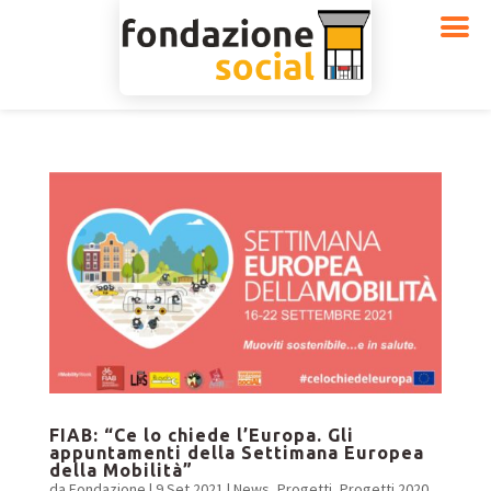
FIAB: “Ce lo chiede l’Europa. Gli
appuntamenti della Settimana Europea
della Mobilità”
da
Fondazione
|
9 Set 2021
|
News
,
Progetti
,
Progetti 2020