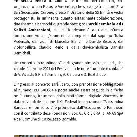
“E BELLO RESTA IL CANTO”
è il titolo del concerto, co-
organizzato con Perosi e Vinceròtv, che si svolgerà alle ore 21 a
San Sebastiano Curone, presso l’ Oratorio della SS.Trinità e vedrà
protagonisti, in un’inedita quanto affascinante collaborazione,
due ensemble barocchi di grande prestigio:
L’Archicembalo ed I
Solisti Ambrosiani
, che si “fonderanno” a creare un’unica
formazione vocale /strumentale composta dal soprano Tullia
Pedersoli, dai violinisti Marcello Bianchi e Davide Belosio, dal
violoncellista Claudio Merlo e dalla clavicembalista Daniela
Demicheli.
Un concerto “straordinario” e di grande atmosfera, quindi, che
chiude l’edizione 2021 del Festival, fra le note “suonate e cantate”
di A. Vivaldi, G.Ph. Telemann, A. Caldara e D. Buxtehude.
L’ingresso al concerto sarà libero, con prenotazione obbligatoria
al numero 393 9403564 e potrà anche essere seguito in differita
nell’autunno, trasmesso dalla piattaforma digitale Vinceròtv in
data in via di definizione. Il XII Festival Internazionale “Alessandria
Barocca e non solo…” è promosso dall’Associazione Pantheon
con il contributo delle Fondazioni SociAl, CRT, CRA, di AMAG SpA
e del Comune di Castellazzo Bormida.