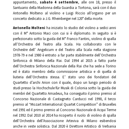
appuntamento,
sabato 4 settembre
, alle ore 18, presso il
Santuario della Madonna della Guardia a Tortona, sarà con il duo
Antonello Molteno al violino e Luigi Riccio all’organo per un
concerto dedicato a J.G. Rheinberger nel 120° della morte.
Antonello Molteni
ha iniziato lo studio del violino a sedici anni
con il M° Antonio Maci con cui si è diplomato. In seguito si è
perfezionato sotto la guida del M° Franco Fantini, violino di spalla
all’Orchestra del Teatro alla Scala. Ha collaborato con le
Orchestre dell’ Angelicum e del Teatro alla Scala nella stagione
1978-79 e nel 1980 è entrato a far parte stabilmente dell’Orchestra
Sinfonica di Milano della Rai. Dal 1994 al 2015 a fatto parte
dell’Orchestra Sinfonica Nazionale della Rai che ha sede a Torino
ed è stato membro della commissione artistica e di quella di
liuteria dell’Orchestra stessa. E’ stato uno dei fondatori del
Quartetto d’archi Arion con il quale, dopo un lungo periodo di
studi presso la Hochschule für Musik di Colonia sotto la guida dei
membri del Quartetto Amadeus, ha conseguito il primo premio al
Concorso Nazionale di Castagneto Carducci nel 1990, il terzo
premio al “Mozart International Quartet Competition” di Bruxelles
nel 1991 ed il primo premio al Concorso Nazionale di Acqui Terme
nel 1992. Dal 2010 al 2014 ha ricoperto il ruolo di violino di spalla
dell’Orchestra dell’Associazione Arteviva di Milano esibendosi
anche in veste solistica. Dal 2020 è Direttore Artistico di Verbania