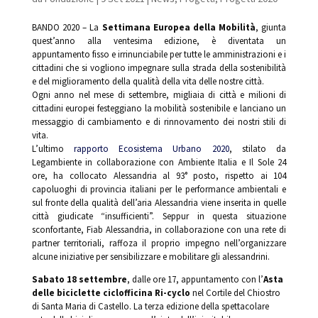
BANDO 2020 – La
Settimana Europea della Mobilità
, giunta
quest’anno alla ventesima edizione, è diventata un
appuntamento fisso e irrinunciabile per tutte le amministrazioni e i
cittadini che si vogliono impegnare sulla strada della sostenibilità
e del miglioramento della qualità della vita delle nostre città.
Ogni anno nel mese di settembre, migliaia di città e milioni di
cittadini europei festeggiano la mobilità sostenibile e lanciano un
messaggio di cambiamento e di rinnovamento dei nostri stili di
vita.
L’ultimo
rapporto Ecosistema Urbano 2020
, stilato da
Legambiente in collaborazione con Ambiente Italia e Il Sole 24
ore, ha collocato Alessandria al 93° posto, rispetto ai 104
capoluoghi di provincia italiani per le performance ambientali e
sul fronte della qualità dell’aria Alessandria viene inserita in quelle
città giudicate “insufficienti”. Seppur in questa situazione
sconfortante, Fiab Alessandria, in collaborazione con una rete di
partner territoriali, raffoza il proprio impegno nell’organizzare
alcune iniziative per sensibilizzare e mobilitare gli alessandrini.
Sabato 18 settembre
, dalle ore 17, appuntamento con l’
Asta
delle biciclette ciclofficina Ri-cyclo
nel Cortile del Chiostro
di Santa Maria di Castello. La terza edizione della spettacolare