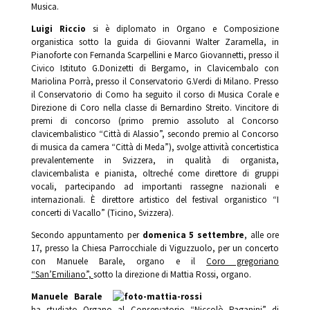
Musica.
Luigi Riccio
si è diplomato in Organo e Composizione
organistica sotto la guida di Giovanni Walter Zaramella, in
Pianoforte con Fernanda Scarpellini e Marco Giovannetti, presso il
Civico Istituto G.Donizetti di Bergamo, in Clavicembalo con
Mariolina Porrà, presso il Conservatorio G.Verdi di Milano. Presso
il Conservatorio di Como ha seguito il corso di Musica Corale e
Direzione di Coro nella classe di Bernardino Streito. Vincitore di
premi di concorso (primo premio assoluto al Concorso
clavicembalistico “Città di Alassio”, secondo premio al Concorso
di musica da camera “Città di Meda”), svolge attività concertistica
prevalentemente in Svizzera, in qualità di organista,
clavicembalista e pianista, oltreché come direttore di gruppi
vocali, partecipando ad importanti rassegne nazionali e
internazionali. È direttore artistico del festival organistico “I
concerti di Vacallo” (Ticino, Svizzera).
Secondo appuntamento per
domenica 5 settembre
, alle ore
17, presso la Chiesa Parrocchiale di Viguzzuolo, per un concerto
con Manuele Barale, organo e il
Coro gregoriano
“San’Emiliano”,
sotto la direzione di Mattia Rossi, organo.
Manuele Barale
ha studiato Organo al Conservatorio “Niccolò Paganini” di