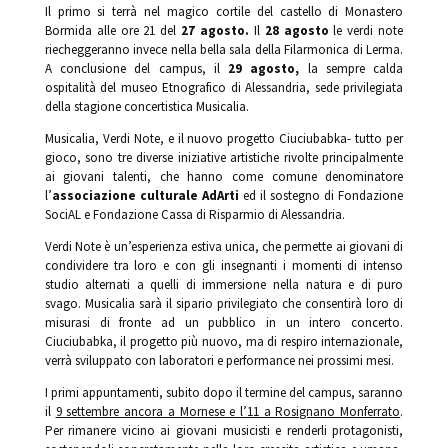
Il primo si terrà nel magico cortile del castello di Monastero
Bormida alle ore 21 del
27 agosto.
Il
28 agosto
le verdi note
riecheggeranno invece nella bella sala della Filarmonica di Lerma.
A conclusione del campus, il
29 agosto,
la sempre calda
ospitalità del museo Etnografico di Alessandria, sede privilegiata
della stagione concertistica Musicalia.
Musicalia, Verdi Note, e il nuovo progetto Ciuciubabka- tutto per
gioco, sono tre diverse iniziative artistiche rivolte principalmente
ai giovani talenti, che hanno come comune denominatore
l’
associazione culturale AdArti
ed il sostegno di Fondazione
SociAL e Fondazione Cassa di Risparmio di Alessandria.
Verdi Note è un’esperienza estiva unica, che permette ai giovani di
condividere tra loro e con gli insegnanti i momenti di intenso
studio alternati a quelli di immersione nella natura e di puro
svago. Musicalia sarà il sipario privilegiato che consentirà loro di
misurasi di fronte ad un pubblico in un intero concerto.
Ciuciubabka, il progetto più nuovo, ma di respiro internazionale,
verrà sviluppato con laboratori e performance nei prossimi mesi.
I primi appuntamenti, subito dopo il termine del campus, saranno
il
9 settembre ancora a Mornese e l’11 a Rosignano Monferrato
.
Per rimanere vicino ai giovani musicisti e renderli protagonisti,