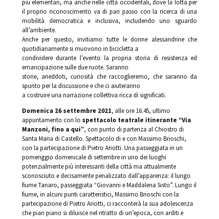
più elementari, ma anche nelle città occidentali, dove la lotta per
il proprio riconoscimento va di pari passo con la ricerca di una
mobilità democratica e inclusiva, includendo uno sguardo
all’ambiente.
Anche per questo, invitiamo tutte le donne alessandrine che
quotidianamente si muovono in bicicletta a
condividere durante l’evento la propria storia di resistenza ed
emancipazione sulle due ruote. Saranno
storie, aneddoti, curiosità che raccoglieremo, che saranno da
spunto per la discussione e che ci aiuteranno
a costruire una narrazione collettiva ricca di significati.
Domenica 26 settembre 2021
, alle ore 16.45, ultimo
appuntamento con lo
spettacolo teatrale itinerante “Via
Manzoni, fino a qui”
, con punto di partenza al Chiostro di
Santa Maria di Castello. Spettacolo di e con Massimo Brioschi,
con la partecipazione di Pietro Ariotti. Una passeggiata in un
pomeriggio domenicale di settembre in uno dei luoghi
potenzialmente più interessanti della città ma attualmente
sconosciuto e decisamente penalizzato dall’apparenza: il lungo
fiume Tanaro, passeggiata “Giovanni e Maddalena Sisto”. Lungo il
fiume, in alcuni punti caratteristici, Massimo Brioschi con la
partecipazione di Pietro Ariotti, ci racconterà la sua adolescenza
che pian piano si diluisce nel ritratto di un’epoca, con arditi e