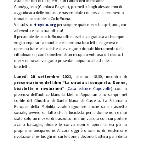
asta delle bici di recupero, con l’aiuto dell’inimitabile
GianAggiusta (Gianluca Pagella), permetterà agli alessandrini di
aggiudicarsi delle bici usate riassemblate con pezzi di recupero o
donate dai soci della Ciclofficina.
Vai sul sito
ri-cyclo.org
per scoprire quali mezzi ti aspettano, vai
all’evento e fai la tua offerta!
Il personale delle ciclofficina offre assistenza gratuita a chiunque
voglia imparare a mantenere la propria bicicletta e rigenera e
ripristina tutte le biciclette che vengono donate liberamente dalla
cittadinanza, con l’obiettivo di un recupero virtuoso del rifiuto. I
mezzi rinnovati vengono presentati appunto all’asta delle
biciclette.
Lunedì 20 settembre 2021
, alle ore 18.30, incontro di
presentazione del libro “La strada si conquista. Donne,
biciclette e rivoluzioni”
(
Casa editrice Capovolte
) con la
presenza dell’autrice Manuela Mellini. Appuntamento sempre nel
cortile del Chiostro di Santa Maria di Castello. La Settimana
Europea della Mobilità vuole ragionare anche su un aspetto
sociale, ovvero sul fatto che la bicicletta per le donne non è mai
stata solo un mezzo di trasporto, ma un veicolo con cui portare
avanti battaglie, sfidare le convenzioni e aprire la via per la
propria emancipazione. Ancora oggi è sinonimo di resistenza e
rivoluzione nei luoghi in cui le donne devono battersi per i diritti