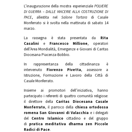
L’inaugurazione della mostra esperienziale
POLVERE
DI GUERRA – DALLE MACERIE ALLA COSTRUZIONE DI
PACE
, allestita nel
Salone Tartara
di Casale
Monferrato si è svolta nella mattinata di sabato 14
marzo.
La rassegna è stata presentata da
Rita
Casalini
e
Francesco Millione
, operatori
dell’Area Mondialità, Emergenze e Giovani di Caritas
Diocesana Piacenza-Bobbio.
In rappresentanza della cittadinanza è
intervenuto
Fiorenzo Pivetta
, assessore a
Istruzione, Formazione e Lavoro della Città di
Casale Monferrato.
Insieme ai promotori dell’iniziativa, hanno
partecipato i referenti di quattro comunità religiose:
il direttore della
Caritas Diocesana Casale
Monferrato
, il parroco della
chiesa o
rtodossa
romena San Giovanni di Valacchia
e i delegati
del
Centro Islamico
cittadino e del gruppo
di
pratica meditativa dharma zen Piccole
Radici di Pace
.