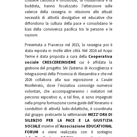
cristiane cattolica e ortodossa, la musulmana e la
buddista, hanno focalizzato l’attenzione sulle
valenze della rassegna in relazione alle attuali
necessità di attività divulgative ed educative che
diffondono la cultura della pace e consolidano le
basi della convivenza pacifica tra le persone e le
nazioni.
Presentata a Piacenza nel 2023, la rassegna poi è
stata esposta in molte altre città. Nel 2024 ad Acqui
Terme è stata proposta a cura della
Cooperativa
sociale
CRESCEREINSIEME
cui è affidata la
gestione del progetto SAI (Sistema di Accoglienza e
Integrazione) della Provincia di Alessandria e che nel
2026 collabora alla sua esposizione a Casale
Monferrato, dove l’iniziativa coinvolge numerosi
volontari, che accompagneranno i visitatori nel
percorso espositivo e, a tal fine, si sono impegnati
nella propria formazione come guide dell’itinerario e
conduttori di attività ludo-didattiche, è coordinata
dal gruppo praticante la settimanale
MEZZ’ORA DI
SILENZIO PER LA PACE E LA GIUSTIZIA
SOCIALE
insieme all’
Associazione
EDUCATIONAL
FORUM
e viene realizzata con il sostegno