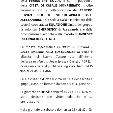
della
Fondazione SOCIAL
e con il patrocinio
della
CITTÀ DI CASALE MONFERRATO
, inoltre
promossa con la collaborazione del
CENTRO
SERVIZI PER IL VOLONTARIATO ASTI
ALESSANDRIA
, della sede a Casale Monferrato della
società cooperativa
EQUAZIONE
Onlus, del gruppo
di volontari
EMERGENCY di Alessandria
e della
circoscrizione Piemonte -Valle d’Aosta di
AMNESTY
INTERNATIONAL ITALIA
.
La mostra esperienziale
POLVERE DI GUERRA –
DALLE MACERIE ALLA COSTRUZIONE DI PACE
è
allestita nel
Salone Tartara
sito all’interno
dell’area
ex
Mercato Pavia
(piazza Castello / SP31),
dove sarà aperta al pubblico a ingresso libero dal 15
fino al 29 MARZO 2026.
La sua visita ha durata di circa 1h 30’ e viene svolta a
gruppi, ciascuno formato da non più di 30 persone.
Le giornate da lunedì a venerdì 16-20 e 23-27 MARZO
sono dedicate alle visite didattiche e su
prenotazione.
Nelle giornate di sabato e domenica 15 / 21-22 / 28-