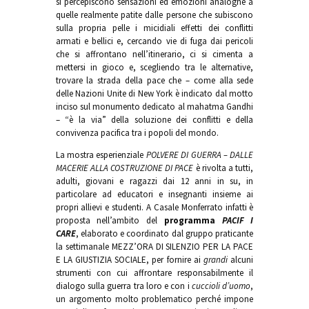
si percepiscono sensazioni ed emozioni analoghe a
quelle realmente patite dalle persone che subiscono
sulla propria pelle i micidiali effetti dei conflitti
armati e bellici e, cercando vie di fuga dai pericoli
che si affrontano nell’itinerario, ci si cimenta a
mettersi in gioco e, scegliendo tra le alternative,
trovare la strada della pace che – come alla sede
delle Nazioni Unite di New York è indicato dal motto
inciso sul monumento dedicato al mahatma Gandhi
– “è la via” della soluzione dei conflitti e della
convivenza pacifica tra i popoli del mondo.
La mostra esperienziale
POLVERE DI GUERRA – DALLE
MACERIE ALLA COSTRUZIONE DI PACE
è rivolta a tutti,
adulti, giovani e ragazzi dai 12 anni in su, in
particolare ad educatori e insegnanti insieme ai
propri allievi e studenti. A Casale Monferrato infatti è
proposta nell’ambito del
programma
PACIF I
CARE
, elaborato e coordinato dal gruppo praticante
la settimanale MEZZ’ORA DI SILENZIO PER LA PACE
E LA GIUSTIZIA SOCIALE, per fornire ai
grandi
alcuni
strumenti con cui affrontare responsabilmente il
dialogo sulla guerra tra loro e con i
cuccioli d’uomo
,
un argomento molto problematico perché impone