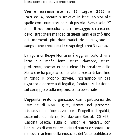
boss come obiettivo prioritario.
Venne assassinato il 28 luglio 1985 a
Porticello
, mentre si trovava in ferie, colpito alle
spalle con numerosi colpi di pistola. Aveva solo 27
anni. Il suo omicidio fu un messaggio chiarissimo
dello strapotere mafioso di quegli anni e segnò uno
dei momenti più drammatici della stagione di
sangue che precedette le stragi degli anni Novanta.
La figura di Beppe Montana è oggi simbolo di una
lotta alla mafia fatta senza clamore, senza
protezioni, spesso in solitudine. Un servitore dello
Stato che ha pagato con la vita la scelta di fare fino
in fondo il proprio dovere, incarnando un’idea
rigorosa e concreta di legalità, fondata sull’azione,
sul coraggio e sulla responsabilità personale.
L’appuntamento, organizzato con il patrocinio del
Comune di Novi Ligure, rientra nel percorso
educativo e formativo del Progetto Legalità,
sostenuto da Libera, Fondazione Social, ICS ETS,
Cascina Saetta, Fuga di Sapori e Parcival, con
l’obiettivo di avvicinare la cittadinanza e soprattutto
i giovani ai temi della giustizia, dell’etica pubblica e