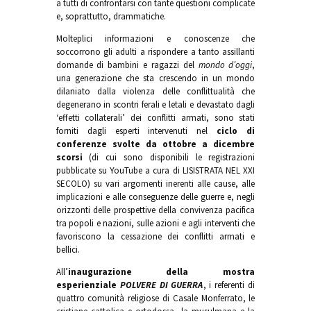
a tutti di confrontarsi con tante questioni complicate
e, soprattutto, drammatiche.
Molteplici informazioni e conoscenze che
soccorrono gli adulti a rispondere a tanto assillanti
domande di bambini e ragazzi del
mondo d’oggi
,
una generazione che sta crescendo in un mondo
dilaniato dalla violenza delle conflittualità che
degenerano in scontri ferali e letali e devastato dagli
‘effetti collaterali’ dei conflitti armati, sono stati
forniti dagli esperti intervenuti nel
ciclo di
conferenze svolte da ottobre a dicembre
scorsi
(di cui sono disponibili le registrazioni
pubblicate su YouTube a cura di LISISTRATA NEL XXI
SECOLO) su vari argomenti inerenti alle cause, alle
implicazioni e alle conseguenze delle guerre e, negli
orizzonti delle prospettive della convivenza pacifica
tra popoli e nazioni, sulle azioni e agli interventi che
favoriscono la cessazione dei conflitti armati e
bellici.
All’
inaugurazione della mostra
esperienziale
POLVERE DI GUERRA
, i referenti di
quattro comunità religiose di Casale Monferrato, le