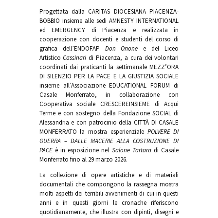
Progettata dalla CARITAS DIOCESIANA PIACENZA-
BOBBIO insieme alle sedi AMNESTY INTERNATIONAL
ed EMERGENCY di Piacenza e realizzata in
cooperazione con docenti e studenti del corso di
grafica dell’ENDOFAP
Don Orione
e del Liceo
Artistico
Cassinari
di Piacenza, a cura dei volontari
coordinati dai praticanti la settimanale MEZZ’ORA
DI SILENZIO PER LA PACE E LA GIUSTIZIA SOCIALE
insieme all’Associazione EDUCATIONAL FORUM di
Casale Monferrato, in collaborazione con
Cooperativa sociale CRESCEREINSIEME di Acqui
Terme e con sostegno della Fondazione SOCIAL di
Alessandria e con patrocinio della CITTÀ DI CASALE
MONFERRATO la mostra esperienziale
POLVERE DI
GUERRA – DALLE MACERIE ALLA COSTRUZIONE DI
PACE
è in esposizione nel
Salone Tartara
di Casale
Monferrato fino al 29 marzo 2026.
La collezione di opere artistiche e di materiali
documentali che compongono la rassegna mostra
molti aspetti dei terribili avvenimenti di cui in questi
anni e in questi giorni le cronache riferiscono
quotidianamente, che illustra con dipinti, disegni e