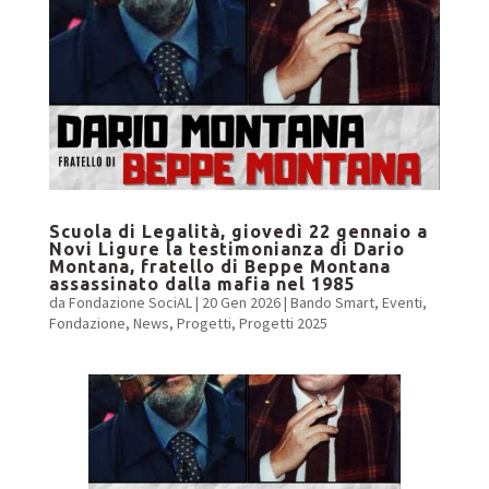
Scuola di Legalità, giovedì 22 gennaio a
Novi Ligure la testimonianza di Dario
Montana, fratello di Beppe Montana
assassinato dalla mafia nel 1985
da
Fondazione SociAL
|
20 Gen 2026
|
Bando Smart
,
Eventi
,
Fondazione
,
News
,
Progetti
,
Progetti 2025