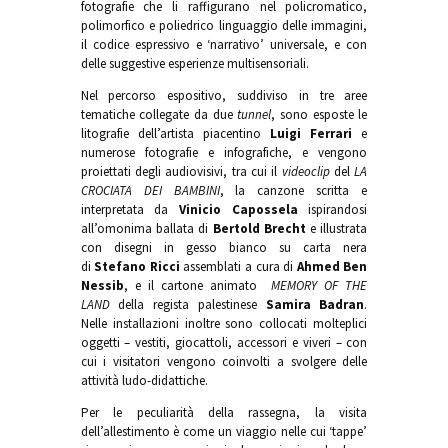
fotografie che li raffigurano nel policromatico,
polimorfico e poliedrico linguaggio delle immagini,
il codice espressivo e ‘narrativo’ universale, e con
delle suggestive esperienze multisensoriali.
Nel percorso espositivo, suddiviso in tre aree
tematiche collegate da due
tunnel
, sono esposte le
litografie dell’artista piacentino
Luigi Ferrari
e
numerose fotografie e infografiche, e vengono
proiettati degli audiovisivi, tra cui il
videoclip
del
LA
CROCIATA DEI BAMBINI
, la canzone scritta e
interpretata da
Vinicio Capossela
ispirandosi
all’omonima ballata di
Bertold Brecht
e illustrata
con disegni in gesso bianco su carta nera
di
Stefano Ricci
assemblati a cura di
Ahmed Ben
Nessib
, e il cartone animato
MEMORY OF THE
LAND
della regista palestinese
Samira Badran
.
Nelle installazioni inoltre sono collocati molteplici
oggetti – vestiti, giocattoli, accessori e viveri – con
cui i visitatori vengono coinvolti a svolgere delle
attività ludo-didattiche.
Per le peculiarità della rassegna, la visita
dell’allestimento è come un viaggio nelle cui ‘tappe’